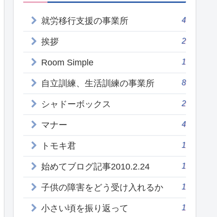
4
就労移行支援の事業所
2
挨拶
1
Room Simple
8
自立訓練、生活訓練の事業所
2
シャドーボックス
4
マナー
1
トモキ君
1
始めてブログ記事2010.2.24
1
子供の障害をどう受け入れるか
1
小さい頃を振り返って