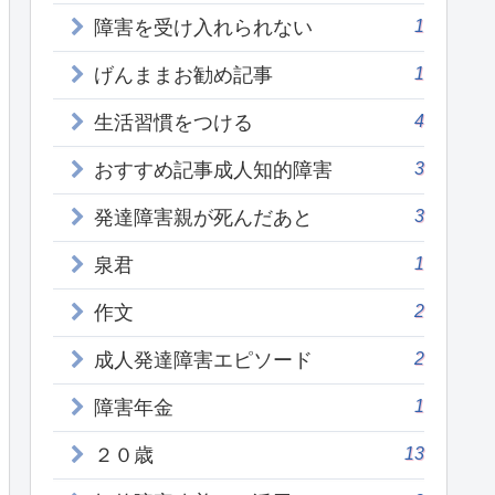
1
障害を受け入れられない
1
げんままお勧め記事
4
生活習慣をつける
3
おすすめ記事成人知的障害
3
発達障害親が死んだあと
1
泉君
2
作文
2
成人発達障害エピソード
1
障害年金
13
２０歳