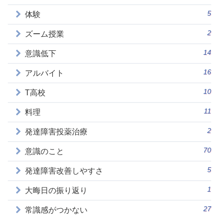
5
体験
2
ズーム授業
14
意識低下
16
アルバイト
10
T高校
11
料理
2
発達障害投薬治療
70
意識のこと
5
発達障害改善しやすさ
1
大晦日の振り返り
27
常識感がつかない