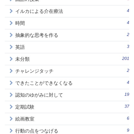
4
イルカによる介在療法
4
時間
2
抽象的な思考を作る
3
英語
201
未分類
2
チャレンジタッチ
4
できたことができなくなる
19
認知のゆがみに対して
37
定期試験
6
絵画教室
9
行動の点をつなげる