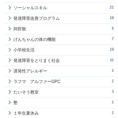
21
ソーシャルスキル
18
発達障害改善プログラム
5
抑肝散
7
げんちゃんの体の機能
19
小学校生活
11
発達障害をとりまく社会
1
遅発性アレルギー
1
ラフマ アルファーGPC
3
たいそう教室
1
塾
1
１年生夏休み