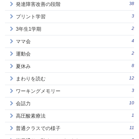
38
発達障害改善の段階
3
プリント学習
2
3年生1学期
4
ママ会
2
運動会
8
夏休み
12
まわりを読む
3
ワーキングメモリー
10
会話力
1
高圧酸素療法
11
普通クラスでの様子