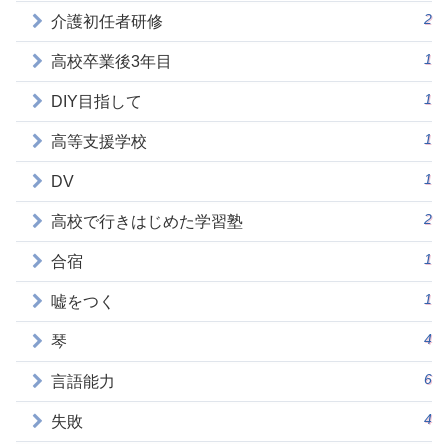
2
介護初任者研修
1
高校卒業後3年目
1
DIY目指して
1
高等支援学校
1
DV
2
高校で行きはじめた学習塾
1
合宿
1
嘘をつく
4
琴
6
言語能力
4
失敗