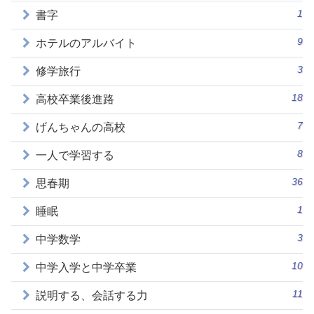
1
書字
9
ホテルのアルバイト
3
修学旅行
18
高校卒業後進路
7
げんちゃんの高校
8
一人で学習する
36
思春期
1
睡眠
3
中学数学
10
中学入学と中学卒業
11
説明する、会話する力