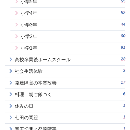
55
小学5年
52
小学4年
44
小学3年
60
小学2年
91
小学1年
28
高校卒業後ホームスクール
3
社会生活体験
17
発達障害の本質改善
6
料理 朝ご飯づく
1
休みの日
1
七田の問題
1
帝王切開と発達障害