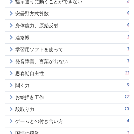
2
指示通りに動くことができない
6
安曇野方式算数
6
身体能力、原始反射
1
連絡帳
3
学習用ソフトを使って
3
発音障害、言葉が出ない
11
思春期自主性
9
聞く力
17
お絵描き工作
13
段取り力
4
ゲームとの付き合い方
1
国語の授業