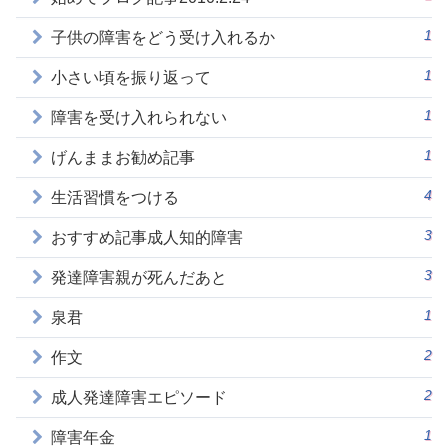
1
子供の障害をどう受け入れるか
1
小さい頃を振り返って
1
障害を受け入れられない
1
げんままお勧め記事
4
生活習慣をつける
3
おすすめ記事成人知的障害
3
発達障害親が死んだあと
1
泉君
2
作文
2
成人発達障害エピソード
1
障害年金