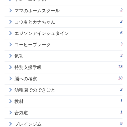
2
ママのホームスクール
2
コウ君とカナちゃん
6
エジソンアインシュタイン
3
コーヒーブレーク
3
気功
13
特別支援学級
18
脳への考察
2
幼稚園でのできごと
1
教材
1
合気道
9
ブレインジム