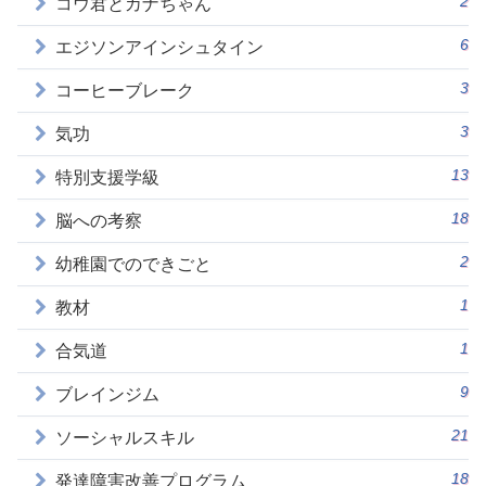
2
コウ君とカナちゃん
6
エジソンアインシュタイン
3
コーヒーブレーク
3
気功
13
特別支援学級
18
脳への考察
2
幼稚園でのできごと
1
教材
1
合気道
9
ブレインジム
21
ソーシャルスキル
18
発達障害改善プログラム