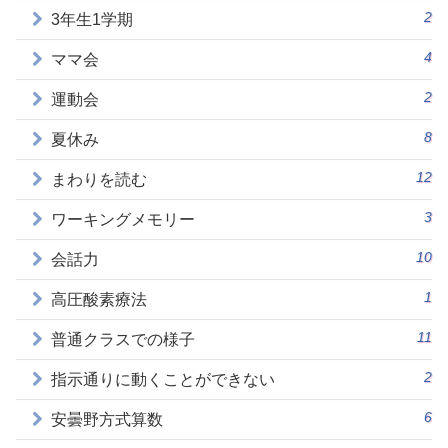
2
3年生1学期
4
ママ会
2
運動会
8
夏休み
12
まわりを読む
3
ワーキングメモリー
10
会話力
1
高圧酸素療法
11
普通クラスでの様子
2
指示通りに動くことができない
6
安曇野方式算数