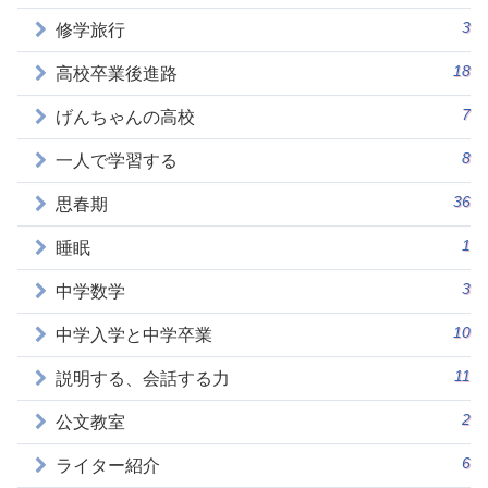
3
修学旅行
18
高校卒業後進路
7
げんちゃんの高校
8
一人で学習する
36
思春期
1
睡眠
3
中学数学
10
中学入学と中学卒業
11
説明する、会話する力
2
公文教室
6
ライター紹介