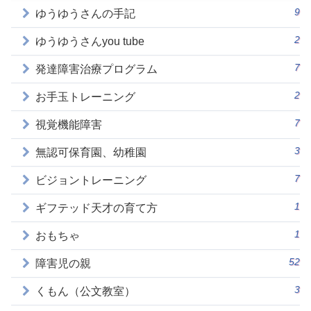
9
ゆうゆうさんの手記
2
ゆうゆうさんyou tube
7
発達障害治療プログラム
2
お手玉トレーニング
7
視覚機能障害
3
無認可保育園、幼稚園
7
ビジョントレーニング
1
ギフテッド天才の育て方
1
おもちゃ
52
障害児の親
3
くもん（公文教室）