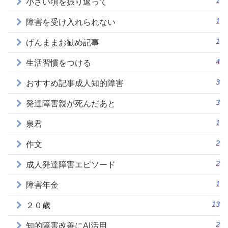
1
小さい頃を振り返って
1
障害を受け入れられない
1
げんままお勧め記事
4
生活習慣をつける
3
おすすめ記事成人知的障害
3
発達障害親が死んだあと
1
泉君
2
作文
2
成人発達障害エピソード
1
障害年金
13
２０歳
2
知的障害改善にAI活用