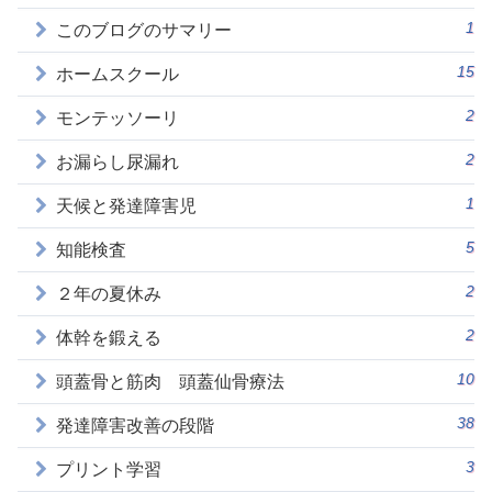
1
このブログのサマリー
15
ホームスクール
2
モンテッソーリ
2
お漏らし尿漏れ
1
天候と発達障害児
5
知能検査
2
２年の夏休み
2
体幹を鍛える
10
頭蓋骨と筋肉 頭蓋仙骨療法
38
発達障害改善の段階
3
プリント学習