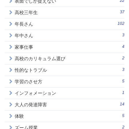
22
表面でしか捉えない
37
高校三年生
102
年長さん
3
年中さん
4
家事仕事
2
高校のカリキュラム選び
3
性的なトラブル
5
学習のさせ方
1
インフォメーション
14
大人の発達障害
5
体験
2
ズーム授業