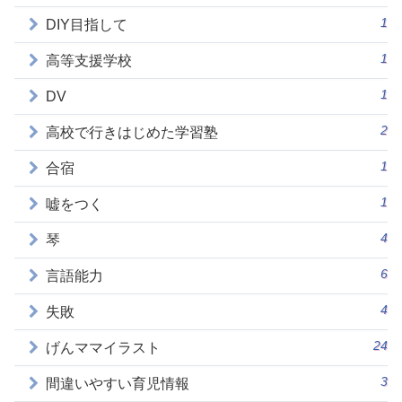
1
DIY目指して
1
高等支援学校
1
DV
2
高校で行きはじめた学習塾
1
合宿
1
嘘をつく
4
琴
6
言語能力
4
失敗
24
げんママイラスト
3
間違いやすい育児情報