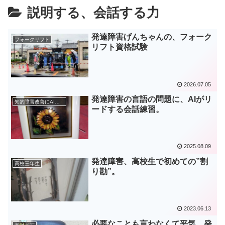
説明する、会話する力
発達障害げんちゃんの、フォーク
フォークリフト
リフト資格試験
2026.07.05
発達障害の言語の問題に、AIがリ
知的障害改善にAI活用
ードする会話練習。
2025.08.09
発達障害、高校生で初めての”割
高校三年生
り勘”。
2023.06.13
必要なことも言わなくて平気、発