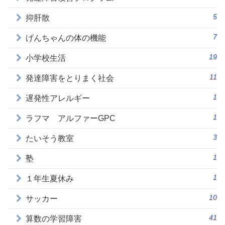
5
抑肝散
7
げんちゃんの体の機能
19
小学校生活
11
発達障害をとりまく社会
1
遅発性アレルギー
1
ラフマ アルファーGPC
3
たいそう教室
1
塾
1
１年生夏休み
10
サッカー
41
算数の学習障害