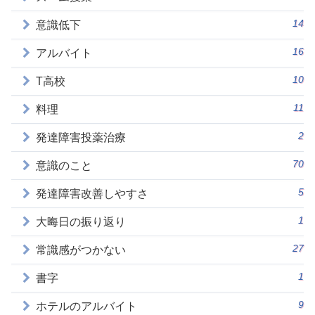
14
意識低下
16
アルバイト
10
T高校
11
料理
2
発達障害投薬治療
70
意識のこと
5
発達障害改善しやすさ
1
大晦日の振り返り
27
常識感がつかない
1
書字
9
ホテルのアルバイト