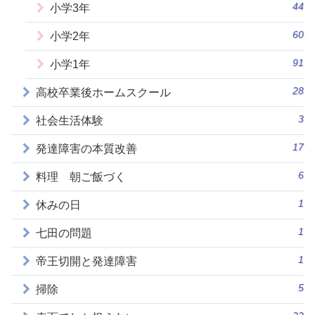
44
小学3年
60
小学2年
91
小学1年
28
高校卒業後ホームスクール
3
社会生活体験
17
発達障害の本質改善
6
料理 朝ご飯づく
1
休みの日
1
七田の問題
1
帝王切開と発達障害
5
掃除