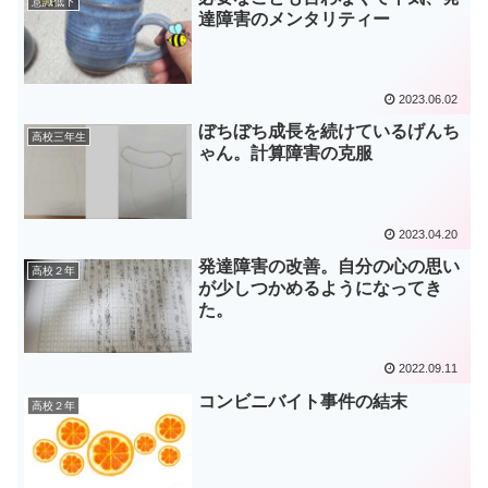
意識低下
達障害のメンタリティー
2023.06.02
ぼちぼち成長を続けているげんち
高校三年生
ゃん。計算障害の克服
2023.04.20
発達障害の改善。自分の心の思い
高校２年
が少しつかめるようになってき
た。
2022.09.11
コンビニバイト事件の結末
高校２年