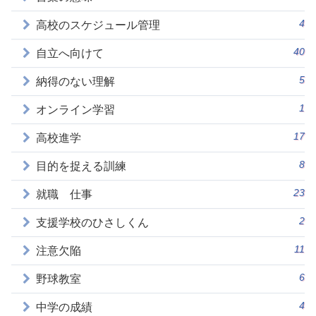
4
高校のスケジュール管理
40
自立へ向けて
5
納得のない理解
1
オンライン学習
17
高校進学
8
目的を捉える訓練
23
就職 仕事
2
支援学校のひさしくん
11
注意欠陥
6
野球教室
4
中学の成績