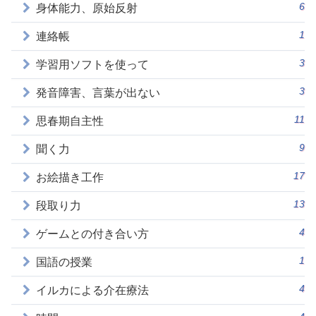
6
身体能力、原始反射
1
連絡帳
3
学習用ソフトを使って
3
発音障害、言葉が出ない
11
思春期自主性
9
聞く力
17
お絵描き工作
13
段取り力
4
ゲームとの付き合い方
1
国語の授業
4
イルカによる介在療法