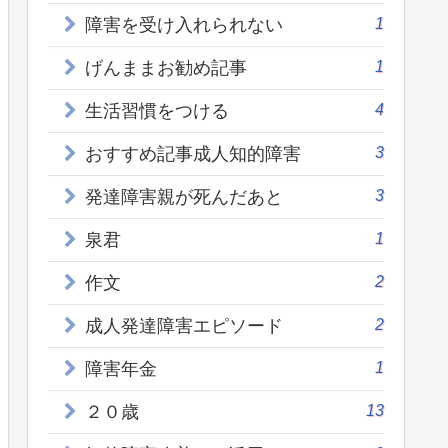
1
障害を受け入れられない
1
げんままお勧め記事
4
生活習慣をつける
3
おすすめ記事成人知的障害
3
発達障害親が死んだあと
1
泉君
2
作文
2
成人発達障害エピソード
1
障害年金
13
２０歳