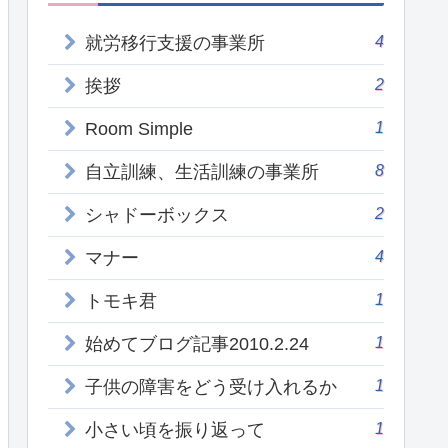
4
就労移行支援の事業所
2
挨拶
1
Room Simple
8
自立訓練、生活訓練の事業所
2
シャドーボックス
4
マナー
1
トモキ君
1
始めてブログ記事2010.2.24
1
子供の障害をどう受け入れるか
1
小さい頃を振り返って