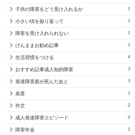
1
子供の障害をどう受け入れるか
1
小さい頃を振り返って
1
障害を受け入れられない
1
げんままお勧め記事
4
生活習慣をつける
3
おすすめ記事成人知的障害
3
発達障害親が死んだあと
1
泉君
2
作文
2
成人発達障害エピソード
1
障害年金