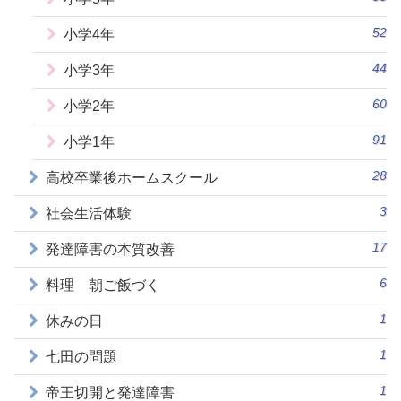
52
小学4年
44
小学3年
60
小学2年
91
小学1年
28
高校卒業後ホームスクール
3
社会生活体験
17
発達障害の本質改善
6
料理 朝ご飯づく
1
休みの日
1
七田の問題
1
帝王切開と発達障害