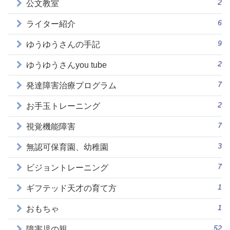
2
公文教室
6
ライター紹介
9
ゆうゆうさんの手記
2
ゆうゆうさんyou tube
7
発達障害治療プログラム
2
お手玉トレーニング
7
視覚機能障害
3
無認可保育園、幼稚園
7
ビジョントレーニング
1
ギフテッド天才の育て方
1
おもちゃ
52
障害児の親