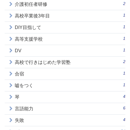
2
介護初任者研修
1
高校卒業後3年目
1
DIY目指して
1
高等支援学校
1
DV
2
高校で行きはじめた学習塾
1
合宿
1
嘘をつく
4
琴
6
言語能力
4
失敗