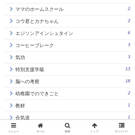
2
ママのホームスクール
2
コウ君とカナちゃん
6
エジソンアインシュタイン
3
コーヒーブレーク
3
気功
13
特別支援学級
18
脳への考察
2
幼稚園でのできごと
1
教材
1
合気道
9
ブレインジム
メニュー
ホーム
検索
トップ
サイドバー