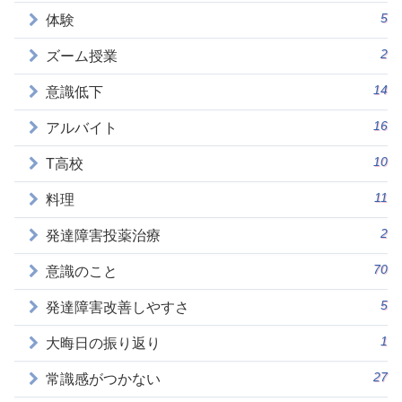
5
体験
2
ズーム授業
14
意識低下
16
アルバイト
10
T高校
11
料理
2
発達障害投薬治療
70
意識のこと
5
発達障害改善しやすさ
1
大晦日の振り返り
27
常識感がつかない