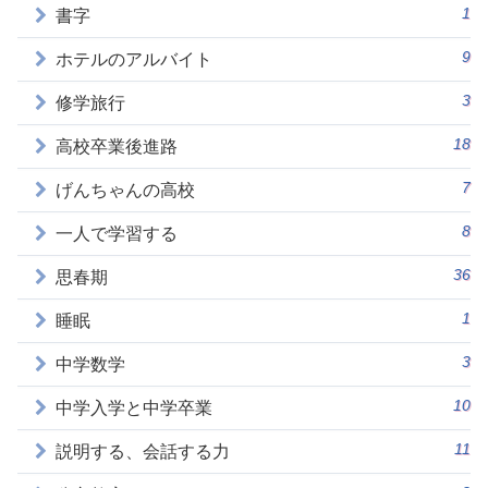
1
書字
9
ホテルのアルバイト
3
修学旅行
18
高校卒業後進路
7
げんちゃんの高校
8
一人で学習する
36
思春期
1
睡眠
3
中学数学
10
中学入学と中学卒業
11
説明する、会話する力