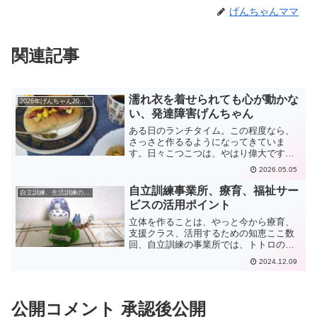
げんちゃんママ
関連記事
濡れ衣を着せられても心が動かな
2026年げんちゃん20歳21歳
い、発達障害げんちゃん
ある日のランチタイム。この程度なら、
さっさと作るるようになってきていま
す。日々こつこつは、やはり偉大です。
心が動きにくいということげんちゃんの
2026.05.05
異常なところは心が本当に動きにくいと
いうことですが、これに関してはいろん
自立訓練事業所、療育、福祉サー
自立訓練、生活訓練の事業所
なエピソードがあります。琴...
ビスの活用ポイント
立体を作ることは、やっと今から療育、
支援クラス、活用するための知恵ここ数
回、自立訓練の事業所では、トトロの立
体パズルをさせてもらってました。（パ
2024.12.09
ズルは自前）幼児の時の市の療育に始ま
り、小中学校は支援クラス、そして、自
立訓練の事業所。げんちゃ...
公開コメント 承認後公開