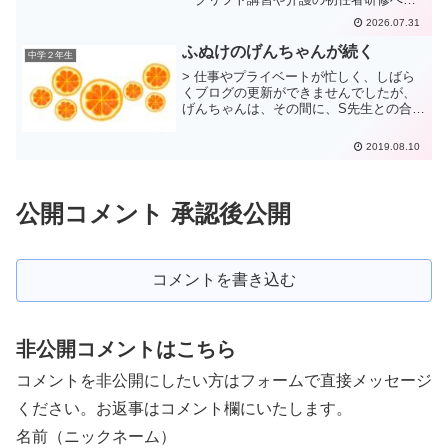
戦。試行錯誤を重ねながらも真摯に学
2026.07.31
び、苦節21年で芽生えた大きな成長の軌
跡、ママの継続した取り組みがやっと花
ふぬけのげんちゃんが続く
中学２年生
開くか・・・
> 仕事やプライベートが忙しく、しばら
くブログの更新ができませんでしたが、
げんちゃんは、その間に、S先生との合宿
と、野球の合宿を経験しました。 S先生
の合宿前から、彼の状態はひどくて、意
2019.08.10
識が低下して、夏休み帳もぜんぜんおぼ
つかない。ほとほと...
公開コメント 承認後公開
コメントを書き込む
非公開コメントはこちら
コメントを非公開にしたい方はフォームで直接メッセージ
ください。お返事はコメント欄にいたします。
名前（ニックネーム）