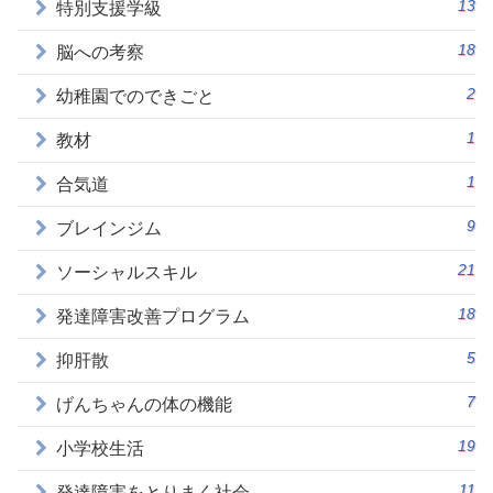
13
特別支援学級
18
脳への考察
2
幼稚園でのできごと
1
教材
1
合気道
9
ブレインジム
21
ソーシャルスキル
18
発達障害改善プログラム
5
抑肝散
7
げんちゃんの体の機能
19
小学校生活
11
発達障害をとりまく社会