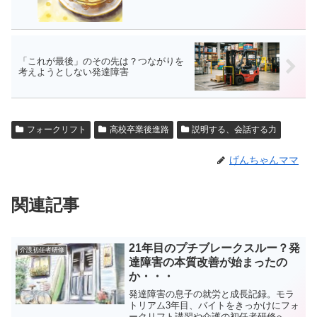
「これが最後」のその先は？つながりを
考えようとしない発達障害
フォークリフト
高校卒業後進路
説明する、会話する力
げんちゃんママ
関連記事
21年目のプチブレークスルー？発
介護初任者研修
達障害の本質改善が始まったの
か・・・
発達障害の息子の就労と成長記録。モラ
トリアム3年目、バイトをきっかけにフォ
ークリフト講習や介護の初任者研修へ挑