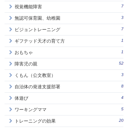
7
視覚機能障害
3
無認可保育園、幼稚園
7
ビジョントレーニング
1
ギフテッド天才の育て方
1
おもちゃ
52
障害児の親
3
くもん（公文教室）
8
自治体の発達支援部署
4
体遊び
5
ワーキングママ
20
トレーニングの効果