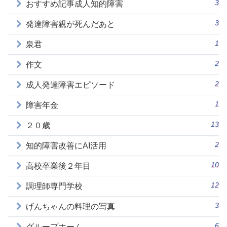
3
おすすめ記事成人知的障害
3
発達障害親が死んだあと
1
泉君
2
作文
2
成人発達障害エピソード
1
障害年金
13
２０歳
2
知的障害改善にAI活用
10
高校卒業後２年目
12
調理師専門学校
3
げんちゃんの料理の写真
6
グループホーム