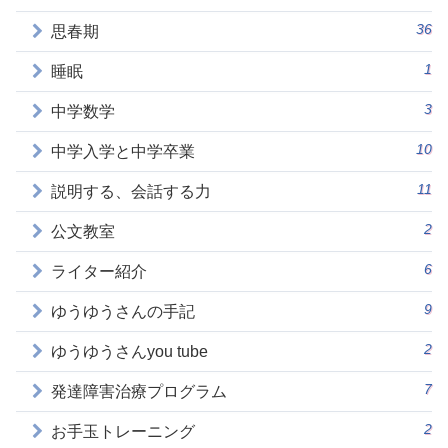
36
思春期
1
睡眠
3
中学数学
10
中学入学と中学卒業
11
説明する、会話する力
2
公文教室
6
ライター紹介
9
ゆうゆうさんの手記
2
ゆうゆうさんyou tube
7
発達障害治療プログラム
2
お手玉トレーニング