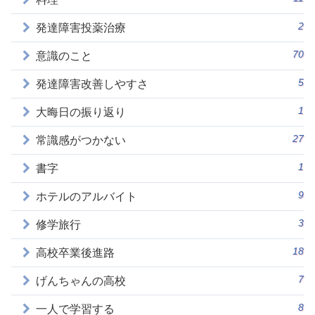
2
発達障害投薬治療
70
意識のこと
5
発達障害改善しやすさ
1
大晦日の振り返り
27
常識感がつかない
1
書字
9
ホテルのアルバイト
3
修学旅行
18
高校卒業後進路
7
げんちゃんの高校
8
一人で学習する