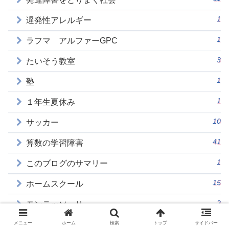
1
遅発性アレルギー
1
ラフマ アルファーGPC
3
たいそう教室
1
塾
1
１年生夏休み
10
サッカー
41
算数の学習障害
1
このブログのサマリー
15
ホームスクール
2
モンテッソーリ
2
メニュー
ホーム
検索
トップ
サイドバー
お漏らし尿漏れ