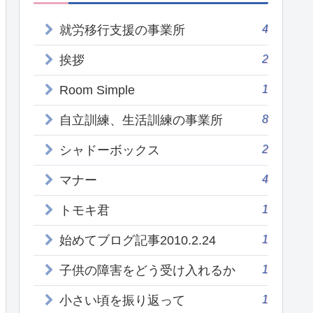
4
就労移行支援の事業所
2
挨拶
1
Room Simple
8
自立訓練、生活訓練の事業所
2
シャドーボックス
4
マナー
1
トモキ君
1
始めてブログ記事2010.2.24
1
子供の障害をどう受け入れるか
1
小さい頃を振り返って