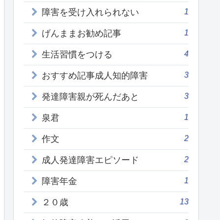
1
障害を受け入れられない
1
げんままお勧め記事
4
生活習慣をつける
3
おすすめ記事成人知的障害
3
発達障害親が死んだあと
1
泉君
2
作文
2
成人発達障害エピソード
1
障害年金
13
２０歳