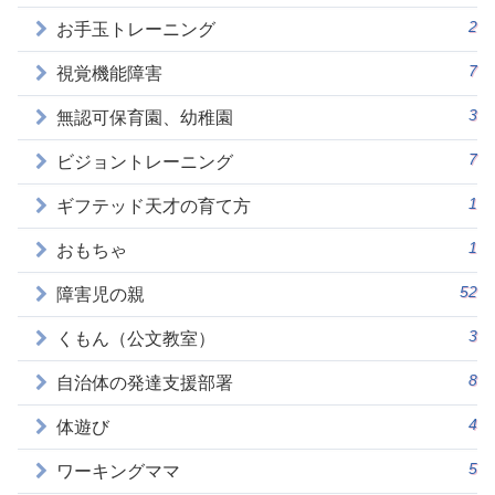
2
お手玉トレーニング
7
視覚機能障害
3
無認可保育園、幼稚園
7
ビジョントレーニング
1
ギフテッド天才の育て方
1
おもちゃ
52
障害児の親
3
くもん（公文教室）
8
自治体の発達支援部署
4
体遊び
5
ワーキングママ