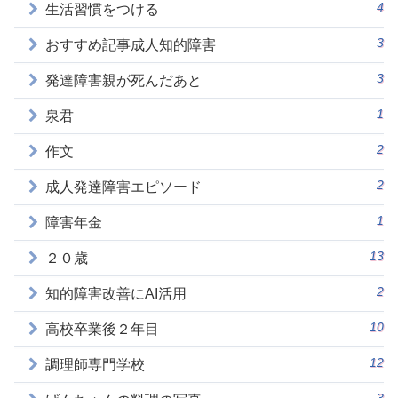
4
生活習慣をつける
3
おすすめ記事成人知的障害
3
発達障害親が死んだあと
1
泉君
2
作文
2
成人発達障害エピソード
1
障害年金
13
２０歳
2
知的障害改善にAI活用
10
高校卒業後２年目
12
調理師専門学校