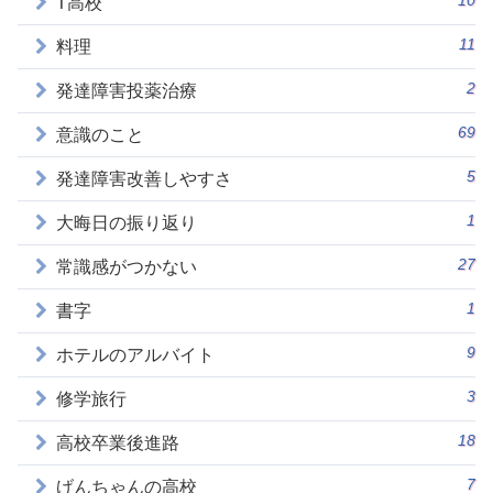
10
T高校
11
料理
2
発達障害投薬治療
69
意識のこと
5
発達障害改善しやすさ
1
大晦日の振り返り
27
常識感がつかない
1
書字
9
ホテルのアルバイト
3
修学旅行
18
高校卒業後進路
7
げんちゃんの高校