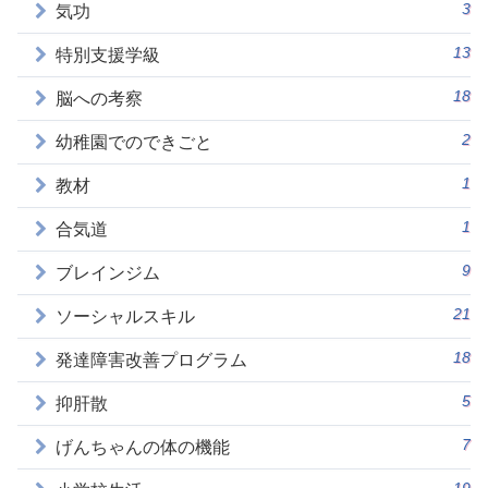
3
気功
13
特別支援学級
18
脳への考察
2
幼稚園でのできごと
1
教材
1
合気道
9
ブレインジム
21
ソーシャルスキル
18
発達障害改善プログラム
5
抑肝散
7
げんちゃんの体の機能