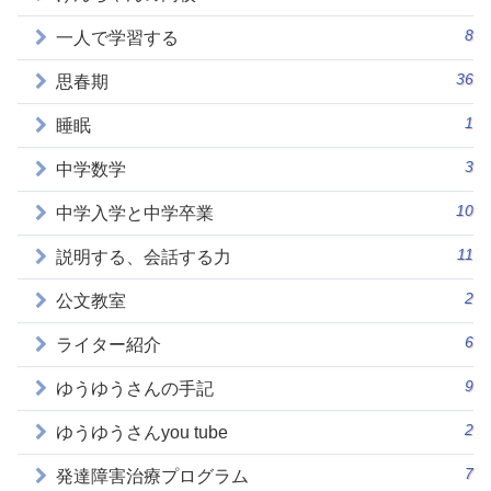
8
一人で学習する
36
思春期
1
睡眠
3
中学数学
10
中学入学と中学卒業
11
説明する、会話する力
2
公文教室
6
ライター紹介
9
ゆうゆうさんの手記
2
ゆうゆうさんyou tube
7
発達障害治療プログラム