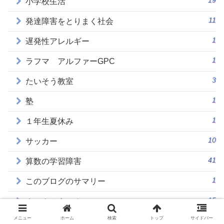
19
小学校生活
11
発達障害をとりまく社会
1
遅発性アレルギー
1
ラフマ アルファーGPC
3
たいそう教室
1
塾
1
１年生夏休み
10
サッカー
41
算数の学習障害
1
このブログのサマリー
15
ホームスクール
メニュー
ホーム
検索
トップ
サイドバー
2
モンテッソーリ