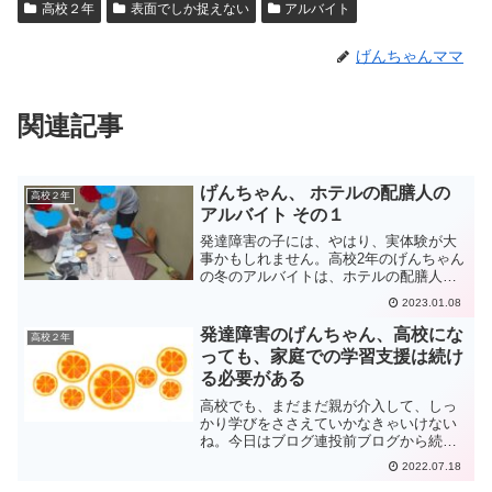
高校２年
表面でしか捉えない
アルバイト
げんちゃんママ
関連記事
げんちゃん、 ホテルの配膳人の
高校２年
アルバイト その１
発達障害の子には、やはり、実体験が大
事かもしれません。高校2年のげんちゃん
の冬のアルバイトは、ホテルの配膳人の
アルバイトです。面接を受けに行きまし
2023.01.08
た。普段は、ぼ～っとしているげんちゃ
んが、けっこう必死で、面接を受け、1時
発達障害のげんちゃん、高校にな
高校２年
間の研修を受けました。
っても、家庭での学習支援は続け
る必要がある
高校でも、まだまだ親が介入して、しっ
かり学びをささえていかなきゃいけない
ね。今日はブログ連投前ブログから続き
ます。げんちゃんが、世界史の勉強をし
2022.07.18
ていました。遠目に見ていたのですが、