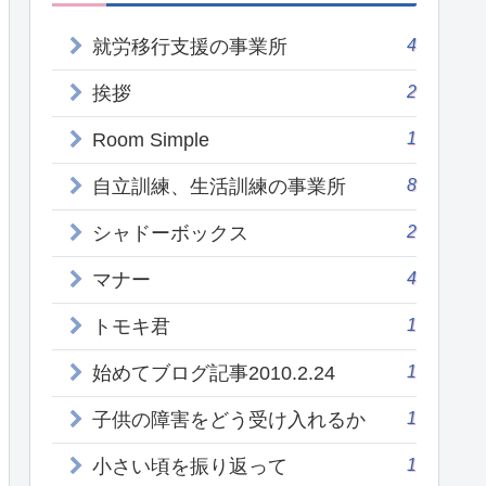
4
就労移行支援の事業所
2
挨拶
1
Room Simple
8
自立訓練、生活訓練の事業所
2
シャドーボックス
4
マナー
1
トモキ君
1
始めてブログ記事2010.2.24
1
子供の障害をどう受け入れるか
1
小さい頃を振り返って