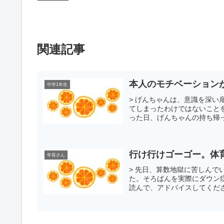
関連記事
本人のモチベーション
中学1年生
> げんちゃんは、意識を深
てしまったわけではないこと
った日、げんちゃんの持ち帰っ
行け行けゴーゴー。体
年長さん
> 先日、算数地獄に苦しん
た。そろばんを実際にダウン
読んで、アドバイスしてくださ