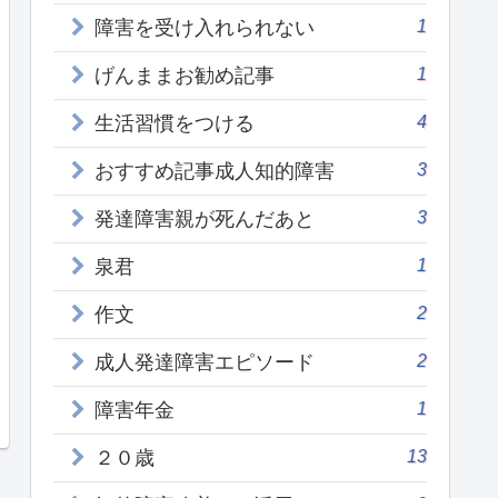
1
障害を受け入れられない
1
げんままお勧め記事
4
生活習慣をつける
3
おすすめ記事成人知的障害
3
発達障害親が死んだあと
1
泉君
2
作文
2
成人発達障害エピソード
1
障害年金
13
２０歳