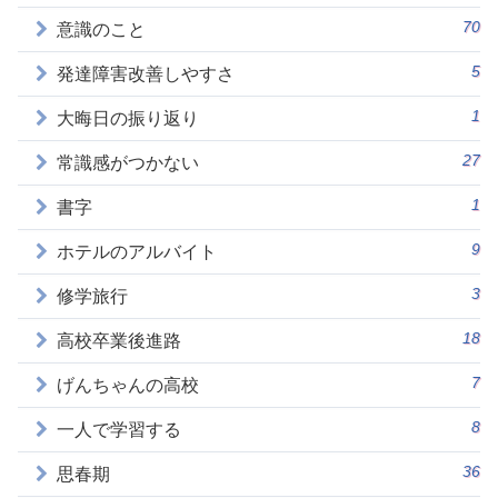
70
意識のこと
5
発達障害改善しやすさ
1
大晦日の振り返り
27
常識感がつかない
1
書字
9
ホテルのアルバイト
3
修学旅行
18
高校卒業後進路
7
げんちゃんの高校
8
一人で学習する
36
思春期