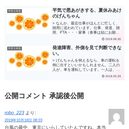
平気で悪あがきする、夏休みあけ
中学２年生
のげんちゃん
> なんか、最近仕事がほんとに忙しく、
雑用に追われています。仕事、発達、雑
用、PTA・・・家事（食事は姑にお願い
してはいるものの・・・）毎日帰りが、
2019.08.30
10時過ぎなので、げんちゃんの起きてる
ところは、朝ちょっとだけしか接してな
発達障害、外側を見て判断できな
中学２年生
い。そんな日も多い...
い。
> げんちゃんを例えるなら、車の運転を
例に出すといいかもしれません。二人の
人が、車を運転しています。一人は、行
先もわかって、自分がそこへ移動してい
2019.05.29
る理由もつかんでいます。しかし、もう
一人は、その人と同じ道を同じように走
っていますが、行先もわ...
公開コメント 承認後公開
robo_223
より:
2019年10月18日 08:03
台風の最中、東京にいらしていたんですね。本当