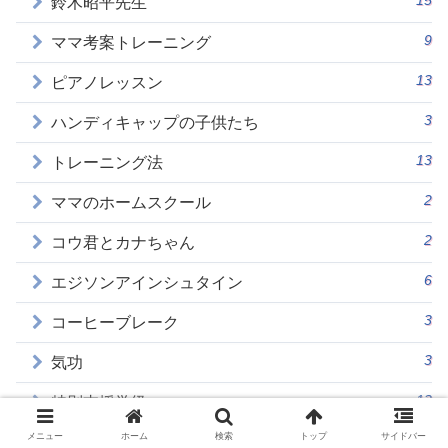
鈴木昭平先生
9
ママ考案トレーニング
13
ピアノレッスン
3
ハンディキャップの子供たち
13
トレーニング法
2
ママのホームスクール
2
コウ君とカナちゃん
6
エジソンアインシュタイン
3
コーヒーブレーク
3
気功
13
特別支援学級
メニュー
ホーム
検索
トップ
サイドバー
18
脳への考察