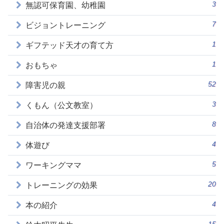
3
無認可保育園、幼稚園
7
ビジョントレーニング
1
ギフテッド天才の育て方
1
おもちゃ
52
障害児の親
3
くもん（公文教室）
8
自治体の発達支援部署
4
体遊び
5
ワーキングママ
20
トレーニングの効果
4
本の紹介
15