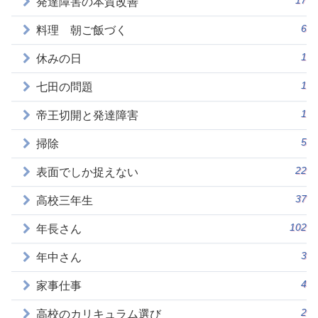
発達障害の本質改善
6
料理 朝ご飯づく
1
休みの日
1
七田の問題
1
帝王切開と発達障害
5
掃除
22
表面でしか捉えない
37
高校三年生
102
年長さん
3
年中さん
4
家事仕事
2
高校のカリキュラム選び