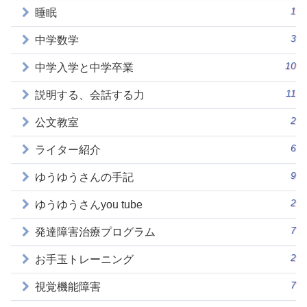
1
睡眠
3
中学数学
10
中学入学と中学卒業
11
説明する、会話する力
2
公文教室
6
ライター紹介
9
ゆうゆうさんの手記
2
ゆうゆうさんyou tube
7
発達障害治療プログラム
2
お手玉トレーニング
7
視覚機能障害