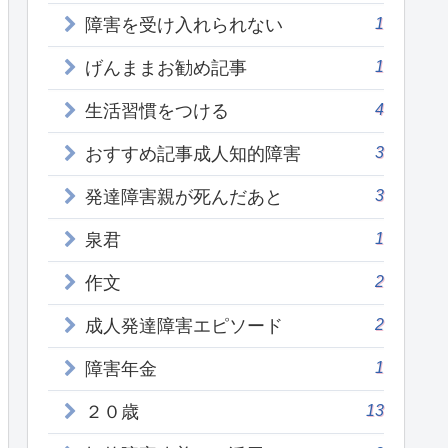
1
障害を受け入れられない
1
げんままお勧め記事
4
生活習慣をつける
3
おすすめ記事成人知的障害
3
発達障害親が死んだあと
1
泉君
2
作文
2
成人発達障害エピソード
1
障害年金
13
２０歳