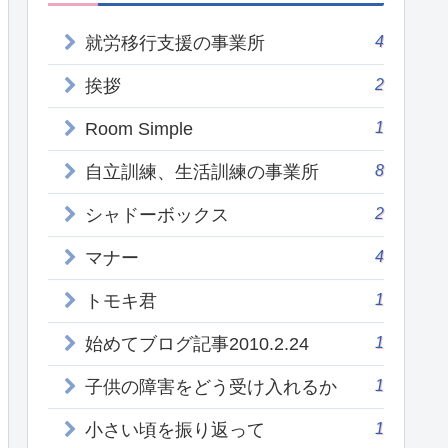
4
就労移行支援の事業所
2
挨拶
1
Room Simple
8
自立訓練、生活訓練の事業所
2
シャドーボックス
4
マナー
1
トモキ君
1
始めてブログ記事2010.2.24
1
子供の障害をどう受け入れるか
1
小さい頃を振り返って