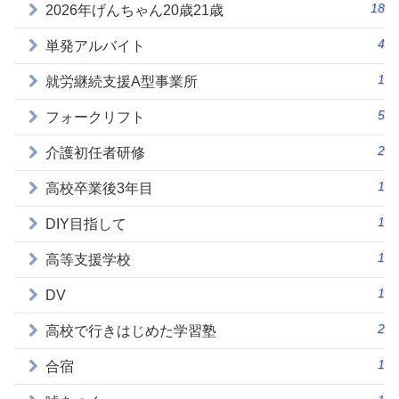
18
2026年げんちゃん20歳21歳
4
単発アルバイト
1
就労継続支援A型事業所
5
フォークリフト
2
介護初任者研修
1
高校卒業後3年目
1
DIY目指して
1
高等支援学校
1
DV
2
高校で行きはじめた学習塾
1
合宿
1