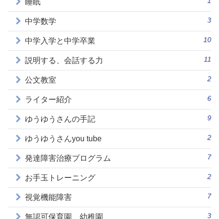
睡眠
3
中学数学
10
中学入学と中学卒業
11
説明する、会話する力
2
公文教室
6
ライター紹介
9
ゆうゆうさんの手記
2
ゆうゆうさんyou tube
7
発達障害治療プログラム
2
お手玉トレーニング
7
視覚機能障害
3
無認可保育園、幼稚園