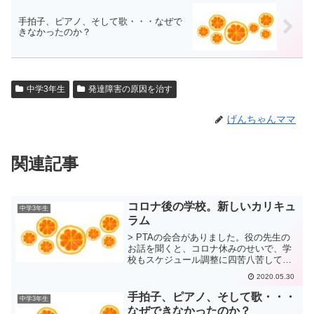
手拍子、ピアノ、そして歌・・・なぜで
きなかったのか？
中学3年生
発達障害の原因を治す
げんちゃんママ
関連記事
コロナ後の学校。新しいカリキュ
中学3年生
ラム
> PTAの会合がありました。役の先生の
お話を聞くと、コロナ休みのせいで、学
校もスケジュール調整に四苦八苦してい
るようです。それに加えて、感染対策も
2020.05.30
しないといけないし。 そのような中で
も、先生方の子どもを思う気持ちがひし
手拍子、ピアノ、そして歌・・・
中学3年生
ひしと伝わってきてじ...
なぜできなかったのか？