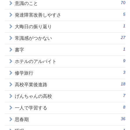
70
意識のこと
5
発達障害改善しやすさ
1
大晦日の振り返り
27
常識感がつかない
1
書字
9
ホテルのアルバイト
3
修学旅行
18
高校卒業後進路
7
げんちゃんの高校
8
一人で学習する
36
思春期
1