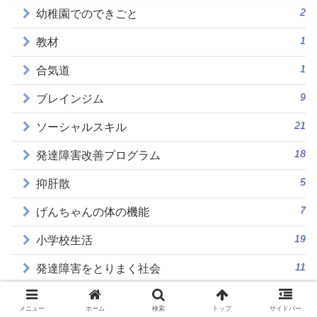
2
幼稚園でのできごと
1
教材
1
合気道
9
ブレインジム
21
ソーシャルスキル
18
発達障害改善プログラム
5
抑肝散
7
げんちゃんの体の機能
19
小学校生活
11
発達障害をとりまく社会
1
遅発性アレルギー
メニュー
ホーム
検索
トップ
サイドバー