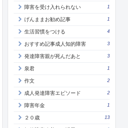
1
障害を受け入れられない
1
げんままお勧め記事
4
生活習慣をつける
3
おすすめ記事成人知的障害
3
発達障害親が死んだあと
1
泉君
2
作文
2
成人発達障害エピソード
1
障害年金
13
２０歳