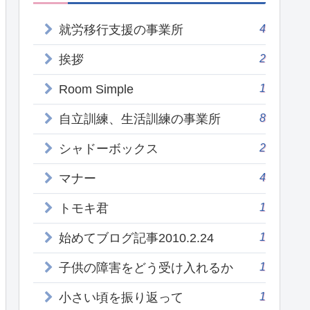
4
就労移行支援の事業所
2
挨拶
1
Room Simple
8
自立訓練、生活訓練の事業所
2
シャドーボックス
4
マナー
1
トモキ君
1
始めてブログ記事2010.2.24
1
子供の障害をどう受け入れるか
1
小さい頃を振り返って