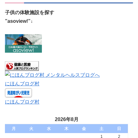
子供の体験施設を探す
”asoview!”↓
にほんブログ村
にほんブログ村
2026年8月
月
火
水
木
金
土
日
1
2