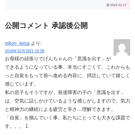
はいやだ。」とか、「こうしたいんだ
2022.02.17
～。あの人は嫌いだ～。勉強はいやだ
～。僕は○○だから、××しないで～。」」
なんて、強い感情を口に...
公開コメント 承認後公開
nikon_leica
より:
2019年10月28日 10:58
お母様の頑張りでげんちゃんの「意識を出す」が
できるようになっている事。本当にすごくて、これからも
っと自覚をもって前へ進める内容に、拝読していて嬉しく
感じています。
私の息子もそうですが、発達障害の子の「意識を出す」
は、空気に話しかけているような感じがしますので、気力
と精神力の継続による疲労と辛さ…理解できます。
「自覚」を掴んでいく事。私たちにとっても大きな課題で
す。。。 1