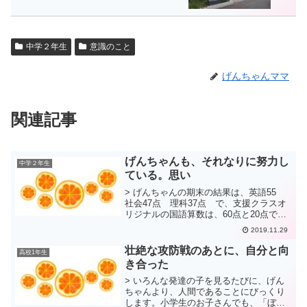
中学２年生
意識のこと
げんちゃんママ
関連記事
げんちゃんも、それなりに努力し
中学２年生
ている。思い
> げんちゃんの期末の結果は、英語55
社会47点 理科37点 で、支援クラスオ
リジナルの国語算数は、60点と20点でし
た。テスト前の準備時点で、抜いてしま
2019.11.29
うことも多かったのですが、英語50点越
えは、げんちゃんの伸びでしょう。何か
壮絶な攻防戦のあとに、自分と向
高校1年生
月前か、げ...
き合った
> いろんな発達の子を見るたびに、げん
ちゃんより、人間であることにびっくり
します。小学生のお子さんでも、「ぼく