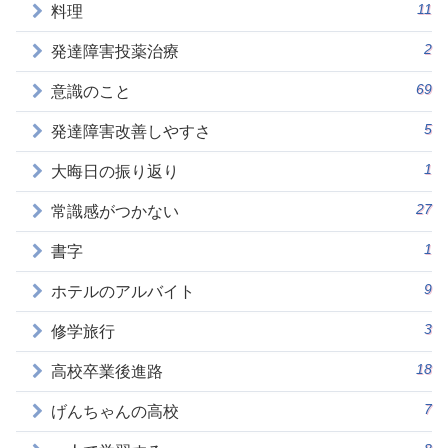
11
料理
2
発達障害投薬治療
69
意識のこと
5
発達障害改善しやすさ
1
大晦日の振り返り
27
常識感がつかない
1
書字
9
ホテルのアルバイト
3
修学旅行
18
高校卒業後進路
7
げんちゃんの高校