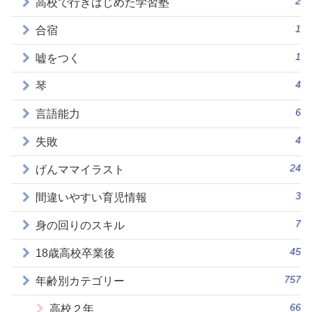
2
高校で行きはじめた学習塾
1
合宿
1
嘘をつく
4
琴
6
言語能力
4
失敗
24
げんママイラスト
3
間違いやすい育児情報
7
身の回りのスキル
45
18歳高校卒業後
757
年齢別カテゴリー
66
高校２年