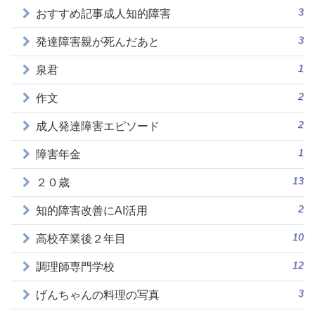
3
おすすめ記事成人知的障害
3
発達障害親が死んだあと
1
泉君
2
作文
2
成人発達障害エピソード
1
障害年金
13
２０歳
2
知的障害改善にAI活用
10
高校卒業後２年目
12
調理師専門学校
3
げんちゃんの料理の写真