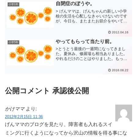
自閉症のぼうや。
小学1年
> げんママは、げんちゃんの新しい小学
校の生活を心配しなきゃいけないのです
が、今日も、またまたお節介をやいてし
まいました。以前ブログに書いた3歳の自
閉症の男の子を連れてきたお母さんで
2012.04.16
す。 久しぶりに来られたので、以前お
すすめした鈴木先生の「...
やってもらって当たり前。
小学5年
>とうとう最後の一週間になってきまし
た。夏休み、修羅場も相当ありました。
やれるだけのことはやりました。もっと
やりたかった、といういつもの夏休みの
感想と毎回同じ感触です。 げんちゃん
2016.08.22
は、できるだけアウトソーシングしてK先
生にやっていただきまし...
公開コメント 承認後公開
かけママ
より:
2012年2月15日 11:36
げんママのブログを見たり、障害者も入れるスイ
ミングに行くようになってから沢山の情報を得る事にな