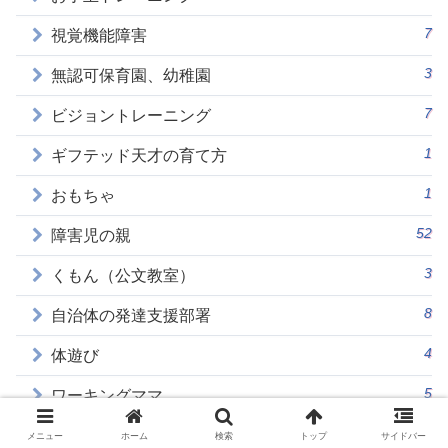
7
視覚機能障害
3
無認可保育園、幼稚園
7
ビジョントレーニング
1
ギフテッド天才の育て方
1
おもちゃ
52
障害児の親
3
くもん（公文教室）
8
自治体の発達支援部署
4
体遊び
5
ワーキングママ
20
トレーニングの効果
メニュー
ホーム
検索
トップ
サイドバー