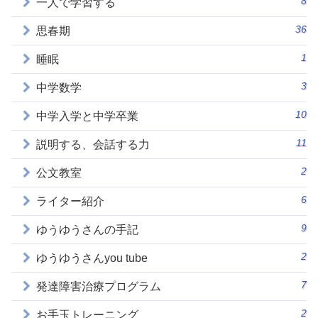
8
一人で学習する
36
思春期
1
睡眠
3
中学数学
10
中学入学と中学卒業
11
説明する、会話する力
2
公文教室
6
ライター紹介
9
ゆうゆうさんの手記
2
ゆうゆうさんyou tube
7
発達障害治療プログラム
2
お手玉トレーニング