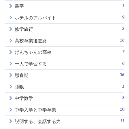
1
書字
9
ホテルのアルバイト
3
修学旅行
18
高校卒業後進路
7
げんちゃんの高校
8
一人で学習する
36
思春期
1
睡眠
3
中学数学
10
中学入学と中学卒業
11
説明する、会話する力