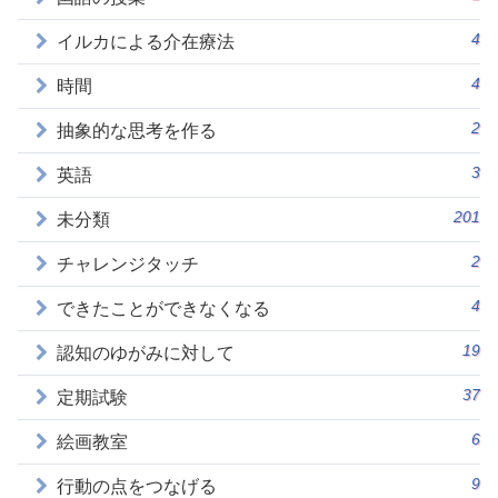
4
イルカによる介在療法
4
時間
2
抽象的な思考を作る
3
英語
201
未分類
2
チャレンジタッチ
4
できたことができなくなる
19
認知のゆがみに対して
37
定期試験
6
絵画教室
9
行動の点をつなげる