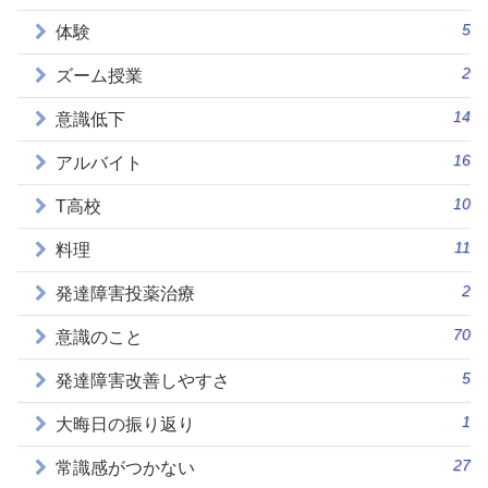
5
体験
2
ズーム授業
14
意識低下
16
アルバイト
10
T高校
11
料理
2
発達障害投薬治療
70
意識のこと
5
発達障害改善しやすさ
1
大晦日の振り返り
27
常識感がつかない