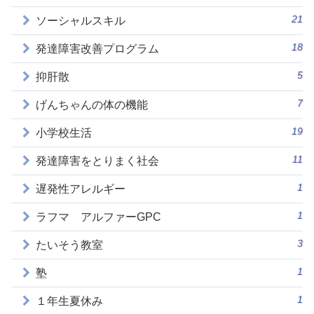
21
ソーシャルスキル
18
発達障害改善プログラム
5
抑肝散
7
げんちゃんの体の機能
19
小学校生活
11
発達障害をとりまく社会
1
遅発性アレルギー
1
ラフマ アルファーGPC
3
たいそう教室
1
塾
1
１年生夏休み