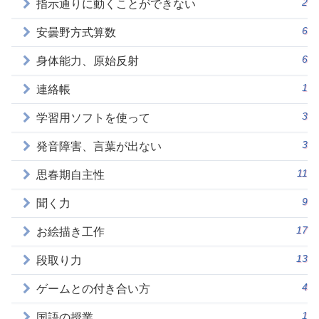
2
指示通りに動くことができない
6
安曇野方式算数
6
身体能力、原始反射
1
連絡帳
3
学習用ソフトを使って
3
発音障害、言葉が出ない
11
思春期自主性
9
聞く力
17
お絵描き工作
13
段取り力
4
ゲームとの付き合い方
1
国語の授業