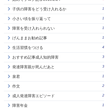
1
子供の障害をどう受け入れるか
1
小さい頃を振り返って
1
障害を受け入れられない
1
げんままお勧め記事
4
生活習慣をつける
3
おすすめ記事成人知的障害
3
発達障害親が死んだあと
1
泉君
2
作文
2
成人発達障害エピソード
1
障害年金