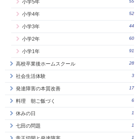
55
小学5年
52
小学4年
44
小学3年
60
小学2年
91
小学1年
28
高校卒業後ホームスクール
3
社会生活体験
17
発達障害の本質改善
6
料理 朝ご飯づく
1
休みの日
1
七田の問題
1
帝王切開と発達障害