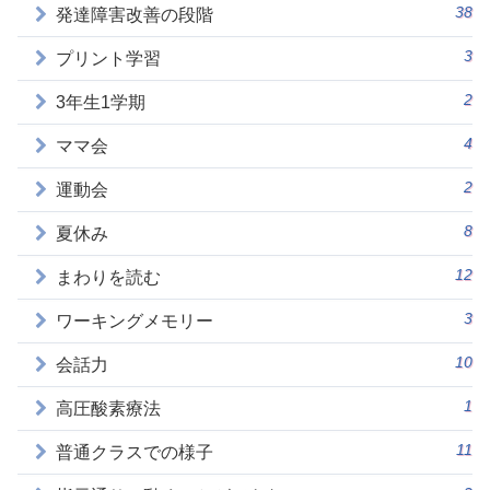
38
発達障害改善の段階
3
プリント学習
2
3年生1学期
4
ママ会
2
運動会
8
夏休み
12
まわりを読む
3
ワーキングメモリー
10
会話力
1
高圧酸素療法
11
普通クラスでの様子