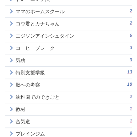
2
ママのホームスクール
2
コウ君とカナちゃん
6
エジソンアインシュタイン
3
コーヒーブレーク
3
気功
13
特別支援学級
18
脳への考察
2
幼稚園でのできごと
1
教材
1
合気道
9
ブレインジム