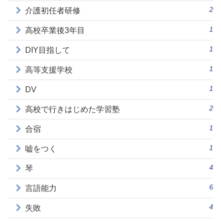
2
介護初任者研修
1
高校卒業後3年目
1
DIY目指して
1
高等支援学校
1
DV
2
高校で行きはじめた学習塾
1
合宿
1
嘘をつく
4
琴
6
言語能力
4
失敗