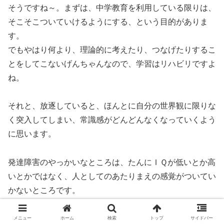
そうですね～。まずは、中学教育を利用している限りは、
そこそこついていけるようにする、という目的がありま
す。
でもやはり何より、理論的に考えたり、つなげたりするこ
とをしてこないげんちゃんなので、学習はリハビリですよ
ね。
それと、放逐していると、ほんとに自分の世界観に限りな
く突入してしまい、常識感がどんどんなくなっていくよう
に思います。
発達障害のやっかいなところは、たんにＩＱが低いとか高
いとかではなく、人としてのあたりまえの感覚がついてい
かないところです。
自分の世界観に放置すれば、ますますその欠点が増強され
メニュー
ホーム
検索
トップ
サイドバー