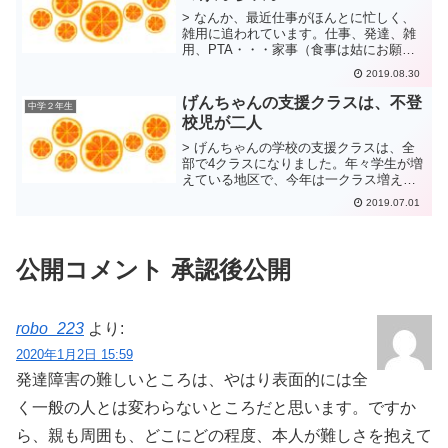
> なんか、最近仕事がほんとに忙しく、
雑用に追われています。仕事、発達、雑
用、PTA・・・家事（食事は姑にお願い
してはいるものの・・・）毎日帰りが、
2019.08.30
10時過ぎなので、げんちゃんの起きてる
ところは、朝ちょっとだけしか接してな
げんちゃんの支援クラスは、不登
中学２年生
い。そんな日も多い...
校児が二人
> げんちゃんの学校の支援クラスは、全
部で4クラスになりました。年々学生が増
えている地区で、今年は一クラス増えま
した。 げんちゃんは、情緒のクラスに
2019.07.01
いて、今年二人の学生を迎えました。4人
のクラスです。 昨年、支援の先生か
ら、「今年は、学生が...
公開コメント 承認後公開
robo_223
より:
2020年1月2日 15:59
発達障害の難しいところは、やはり表面的には全
く一般の人とは変わらないところだと思います。ですか
ら、親も周囲も、どこにどの程度、本人が難しさを抱えて