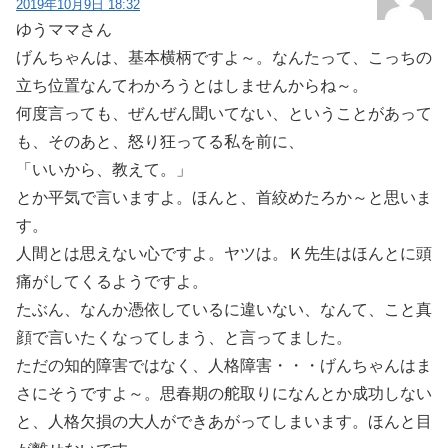
2019年10月9日 18:32
ゆうママさん
げんちゃんは、基本横柄ですよ～。なんたって、こっちの
立ち位置なんてわかろうとはしませんからね～。
何度言っても、ぜんぜん聞いてない、ということがあって
も、そのあと、怒り狂ってる私を前に、
「いいから、教えて。」
とか平気で言いますよ。ほんと、首絞めたろか～と思いま
す。
人間とは思えない心ですよ。ヤツは。Ｋ先生はほんとに頭
痛がしてくるようですよ。
たぶん、なんか憑依しているに違いない、なんて、こと真
顔で言いたくなってしまう、と言ってました。
ただの知的障害ではなく、人格障害・・・げんちゃんはま
さにそうですよ～。思春期の舵取りになんとか成功しない
と、人格欠損の大人ができあがってしまいます。ほんと目