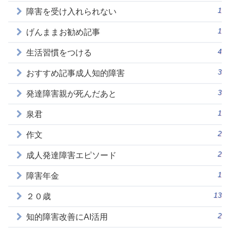
1
障害を受け入れられない
1
げんままお勧め記事
4
生活習慣をつける
3
おすすめ記事成人知的障害
3
発達障害親が死んだあと
1
泉君
2
作文
2
成人発達障害エピソード
1
障害年金
13
２０歳
2
知的障害改善にAI活用