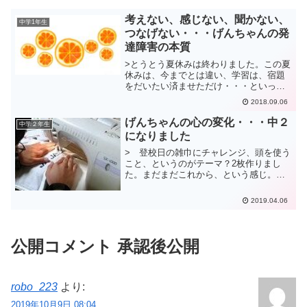
考えない、感じない、聞かない、
中学1年生
つなげない・・・げんちゃんの発
達障害の本質
>とうとう夏休みは終わりました。この夏
休みは、今までとは違い、学習は、宿題
をだいたい済ませただけ・・・といって
も、この膨大な宿題をそこそこ終えたの
2018.09.06
だから、のんびりさせていたわけでもな
く、それなりには、やらせた、と言える
げんちゃんの心の変化・・・中２
中学２年生
でしょう。げんちゃんの...
になりました
> 登校日の雑巾にチャレンジ、頭を使う
こと、というのがテーマ？2枚作りまし
た。まだまだこれから、という感じ。蝶
結びもできるようになったかな。やっと
中２になりました～。今日は、野球の合
2019.04.06
宿です。「あ～、合宿か～。僕は合宿の
全部がいやだ～。」げん...
公開コメント 承認後公開
robo_223
より:
2019年10月9日 08:04