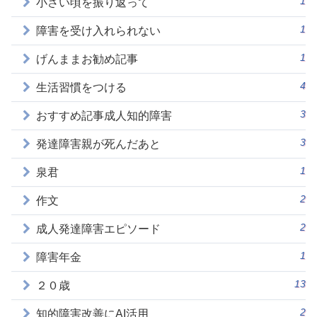
1
小さい頃を振り返って
1
障害を受け入れられない
1
げんままお勧め記事
4
生活習慣をつける
3
おすすめ記事成人知的障害
3
発達障害親が死んだあと
1
泉君
2
作文
2
成人発達障害エピソード
1
障害年金
13
２０歳
2
知的障害改善にAI活用