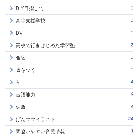
1
DIY目指して
1
高等支援学校
1
DV
2
高校で行きはじめた学習塾
1
合宿
1
嘘をつく
4
琴
6
言語能力
4
失敗
24
げんママイラスト
3
間違いやすい育児情報