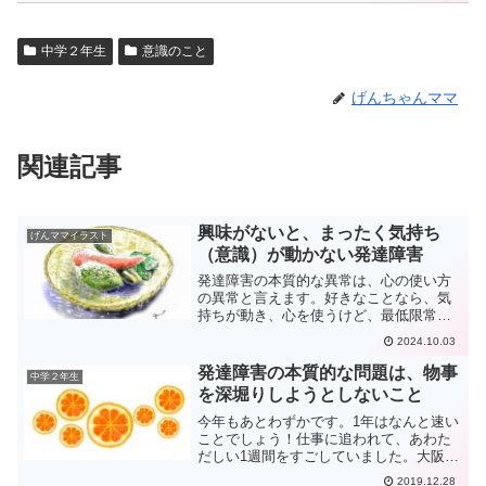
中学２年生
意識のこと
げんちゃんママ
関連記事
興味がないと、まったく気持ち
げんママイラスト
（意識）が動かない発達障害
発達障害の本質的な異常は、心の使い方
の異常と言えます。好きなことなら、気
持ちが動き、心を使うけど、最低限常識
的で必要なことでも、気持ちを動かそう
2024.10.03
としないことです。心が全く動かず、穴
の開いたように、必要なことが入ってい
発達障害の本質的な問題は、物事
中学２年生
かない異常です。IQが高くても、心を使
を深堀りしようとしないこと
わずに理解したことは、常にずれている
ことが多いのです。
今年もあとわずかです。1年はなんと速い
ことでしょう！仕事に追われて、あわた
だしい1週間をすごしていました。大阪に
出張もしていました。すっかりご無沙汰
2019.12.28