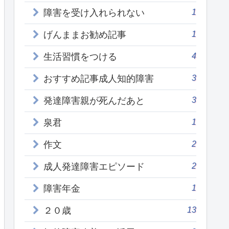
1
障害を受け入れられない
1
げんままお勧め記事
4
生活習慣をつける
3
おすすめ記事成人知的障害
3
発達障害親が死んだあと
1
泉君
2
作文
2
成人発達障害エピソード
1
障害年金
13
２０歳