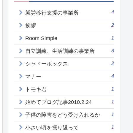
4
就労移行支援の事業所
2
挨拶
1
Room Simple
8
自立訓練、生活訓練の事業所
2
シャドーボックス
4
マナー
1
トモキ君
1
始めてブログ記事2010.2.24
1
子供の障害をどう受け入れるか
1
小さい頃を振り返って