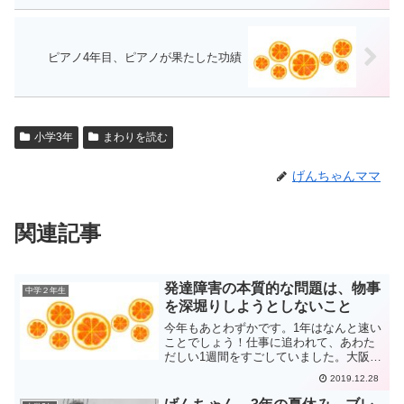
ピアノ4年目、ピアノが果たした功績
小学3年
まわりを読む
げんちゃんママ
関連記事
発達障害の本質的な問題は、物事
中学２年生
を深堀りしようとしないこと
今年もあとわずかです。1年はなんと速い
ことでしょう！仕事に追われて、あわた
だしい1週間をすごしていました。大阪に
出張もしていました。すっかりご無沙汰
2019.12.28
です。げんちゃんは、その間、Ｓ先生と
研修に行きました。心をゆさぶり、意識