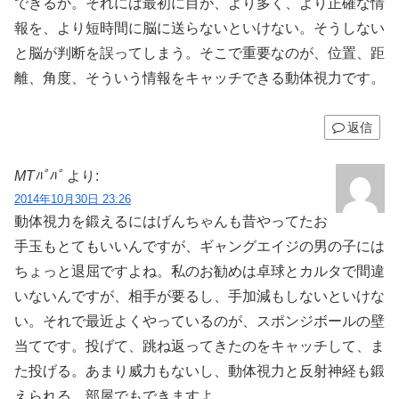
できるか。それには最初に目が、より多く、より正確な情
報を、より短時間に脳に送らないといけない。そうしない
と脳が判断を誤ってしまう。そこで重要なのが、位置、距
離、角度、そういう情報をキャッチできる動体視力です。
返信
MTﾊﾟﾊﾟ
より:
2014年10月30日 23:26
動体視力を鍛えるにはげんちゃんも昔やってたお
手玉もとてもいいんですが、ギャングエイジの男の子には
ちょっと退屈ですよね。私のお勧めは卓球とカルタで間違
いないんですが、相手が要るし、手加減もしないといけな
い。それで最近よくやっているのが、スポンジボールの壁
当てです。投げて、跳ね返ってきたのをキャッチして、ま
た投げる。あまり威力もないし、動体視力と反射神経も鍛
えられる。部屋でもできますよ。