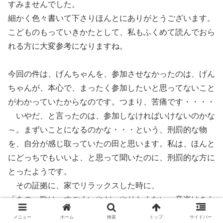
すみませんでした。
細かく色々書いて下さりほんとにありがとうございます。
こどものもっていきかたとして、私もふくめて読んでおら
れる方に大変参考になりますね。
今回の件は、げんちゃんを、参加させなかったのは、げん
ちゃんが、本心で、まったく参加したいと思ってないこと
がわかっていたからなのです。つまり、苦痛です・・・・
いやだ、と言ったのは、参加しなければいけないのかな
～。まずいことになるのかな・・・という、刑罰的な物
を、自分が感じ取っていたの田と思います。私は、ほんと
にどっちでもいいよ、と思って聞いたのに、刑罰的な方に
とったようです。
その証拠に、家でリラックスした時に、
「あの、歌は、すごくいやだ。やりたくない。音楽はきら
いだ。」
メニュー
ホーム
検索
トップ
サイドバー