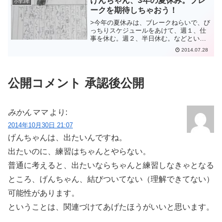
げんちゃん、3年の夏休み。ブレ
小学3年
をぐっとつかみ出して...
ークを期待しちゃおう！
>今年の夏休みは、ブレークねらいで、び
っちりスケジュールをあけて、週１、仕
事を休む。週２、半日休む。などとい
う、無謀なことをしてるおかげで、げん
2014.07.28
ママの仕事中の時間、超濃縮モードにな
り、毎日ほとんどパニック状態です。
ブログを書く暇もなくて、...
公開コメント 承認後公開
みかんママ
より:
2014年10月30日 21:07
げんちゃんは、出たいんですね。
出たいのに、練習はちゃんとやらない。
普通に考えると、出たいならちゃんと練習しなきゃとなる
ところ、げんちゃん、結びついてない（理解できてない）
可能性があります。
ということは、関連づけてあげたほうがいいと思います。