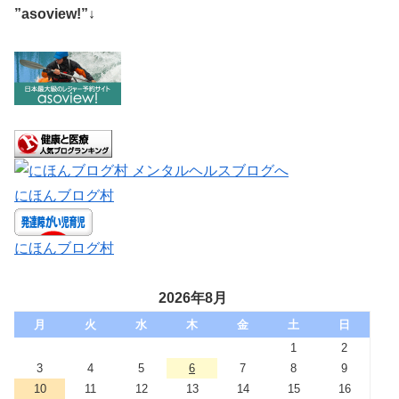
”asoview!”↓
にほんブログ村
にほんブログ村
2026年8月
月
火
水
木
金
土
日
1
2
3
4
5
6
7
8
9
10
11
12
13
14
15
16