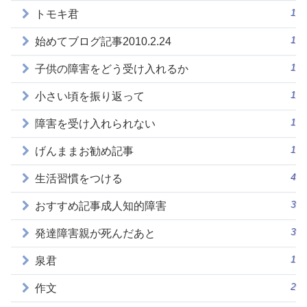
1
トモキ君
1
始めてブログ記事2010.2.24
1
子供の障害をどう受け入れるか
1
小さい頃を振り返って
1
障害を受け入れられない
1
げんままお勧め記事
4
生活習慣をつける
3
おすすめ記事成人知的障害
3
発達障害親が死んだあと
1
泉君
2
作文