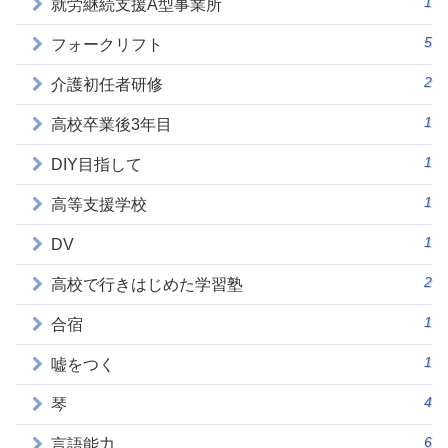
1
就労継続支援A型事業所
5
フォークリフト
2
介護初任者研修
1
高校卒業後3年目
1
DIY目指して
1
高等支援学校
1
DV
2
高校で行きはじめた学習塾
1
合宿
1
嘘をつく
4
琴
6
言語能力