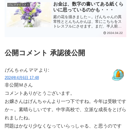
席をはずしているときに、げんちゃん
お金は、数字の書いてある紙くら
げんママイラスト
は、張り切って主導権を握...
いに思っているのかも・・・
庭の花を描きました～。げんちゃんの異
常性ととんちんかんは、常にこちらをス
トレスフルにさせます。まだ、半人前に
すらなっていないげんちゃんの日々はお
2024.04.22
ぞましいことだらけです。勉強は、小学
生レベルの課題で取り組ませても、常識
や行動は、最低限身につい...
公開コメント 承認後公開
げんちゃんママ
より:
2024年4月6日 17:48
非公開Ｍさん
コメントありがとうございます。
お嬢さんはげんちゃんより一つ下ですね。今年は受験です
か～。素晴らしいです。中学高校で、立派な成長をとげら
れましたね。
問題はかなり少なくなっていらっしゃる、と思うのです