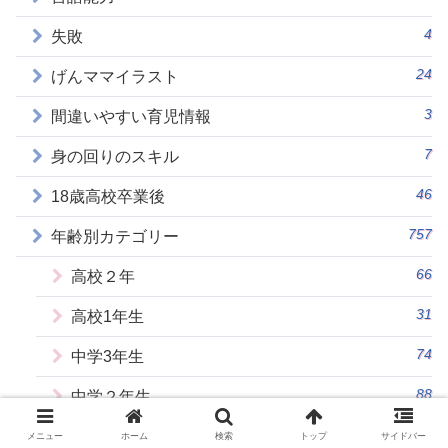
4
失敗
24
げんママイラスト
3
間違いやすい育児情報
7
身の回りのスキル
46
18歳高校卒業後
757
年齢別カテゴリー
66
高校２年
31
高校1年生
74
中学3年生
88
中学２年生
112
中学1年生
メニュー
ホーム
検索
トップ
サイドバー