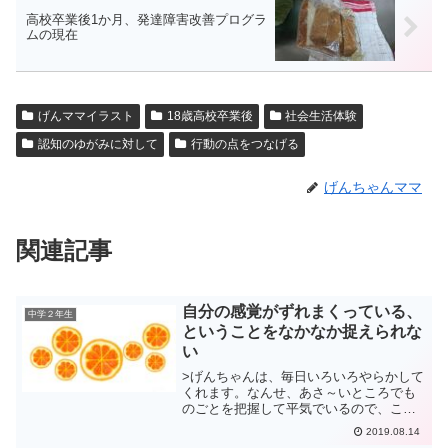
高校卒業後1か月、発達障害改善プログラ
ムの現在
げんママイラスト
18歳高校卒業後
社会生活体験
認知のゆがみに対して
行動の点をつなげる
げんちゃんママ
関連記事
自分の感覚がずれまくっている、
中学２年生
ということをなかなか捉えられな
い
>げんちゃんは、毎日いろいろやらかして
くれます。なんせ、あさ～いところでも
のごとを把握して平気でいるので、この
世のルールが通用しません。先日は、お
2019.08.14
友達の家族と庭で花火をしました。私が