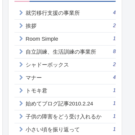
4
就労移行支援の事業所
2
挨拶
1
Room Simple
8
自立訓練、生活訓練の事業所
2
シャドーボックス
4
マナー
1
トモキ君
1
始めてブログ記事2010.2.24
1
子供の障害をどう受け入れるか
1
小さい頃を振り返って