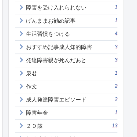
1
障害を受け入れられない
1
げんままお勧め記事
4
生活習慣をつける
3
おすすめ記事成人知的障害
3
発達障害親が死んだあと
1
泉君
2
作文
2
成人発達障害エピソード
1
障害年金
13
２０歳