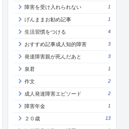
1
障害を受け入れられない
1
げんままお勧め記事
4
生活習慣をつける
3
おすすめ記事成人知的障害
3
発達障害親が死んだあと
1
泉君
2
作文
2
成人発達障害エピソード
1
障害年金
13
２０歳