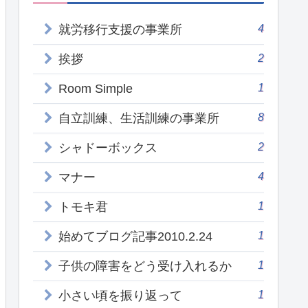
4
就労移行支援の事業所
2
挨拶
1
Room Simple
8
自立訓練、生活訓練の事業所
2
シャドーボックス
4
マナー
1
トモキ君
1
始めてブログ記事2010.2.24
1
子供の障害をどう受け入れるか
1
小さい頃を振り返って