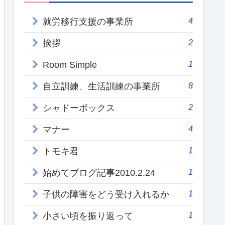
4
就労移行支援の事業所
2
挨拶
1
Room Simple
8
自立訓練、生活訓練の事業所
2
シャドーボックス
4
マナー
1
トモキ君
1
始めてブログ記事2010.2.24
1
子供の障害をどう受け入れるか
1
小さい頃を振り返って