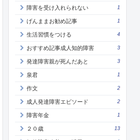
1
障害を受け入れられない
1
げんままお勧め記事
4
生活習慣をつける
3
おすすめ記事成人知的障害
3
発達障害親が死んだあと
1
泉君
2
作文
2
成人発達障害エピソード
1
障害年金
13
２０歳