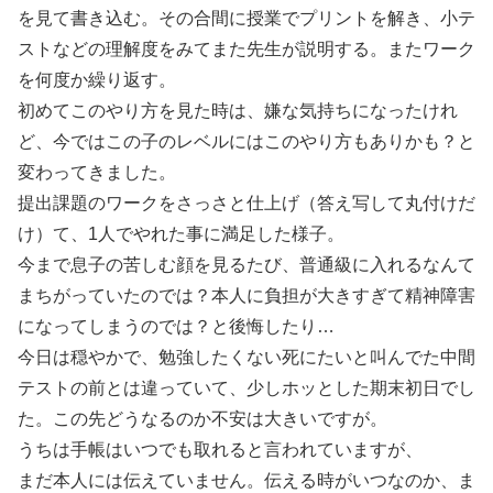
を見て書き込む。その合間に授業でプリントを解き、小テ
ストなどの理解度をみてまた先生が説明する。またワーク
を何度か繰り返す。
初めてこのやり方を見た時は、嫌な気持ちになったけれ
ど、今ではこの子のレベルにはこのやり方もありかも？と
変わってきました。
提出課題のワークをさっさと仕上げ（答え写して丸付けだ
け）て、1人でやれた事に満足した様子。
今まで息子の苦しむ顔を見るたび、普通級に入れるなんて
まちがっていたのでは？本人に負担が大きすぎて精神障害
になってしまうのでは？と後悔したり…
今日は穏やかで、勉強したくない死にたいと叫んでた中間
テストの前とは違っていて、少しホッとした期末初日でし
た。この先どうなるのか不安は大きいですが。
うちは手帳はいつでも取れると言われていますが、
まだ本人には伝えていません。伝える時がいつなのか、ま