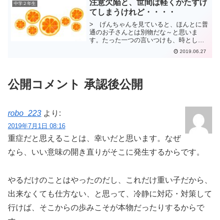
注意欠陥と、世間は軽くかたずけ
中学２年生
ばれました。50メート...
てしまうけれど・・・・
> げんちゃんを見ていると、ほんとに普
通のお子さんとは別物だな～と思いま
す。たった一つの言いつけも、時として
すっこぬけたりするし、やっていい、や
2019.06.27
ってはいけない、という単純な指示は受
け取れるけど、 ”○○の時は、やっていい
けど、××だったらだ...
公開コメント 承認後公開
robo_223
より:
2019年7月1日 08:16
重症だと思えることは、幸いだと思います。なぜ
なら、いい意味の開き直りがそこに発生するからです。
やるだけのことはやったのだし、これだけ重い子だから、
出来なくても仕方ない、と思って、冷静に対応・対策して
行けば、そこからの歩みこそが本物だったりするからで