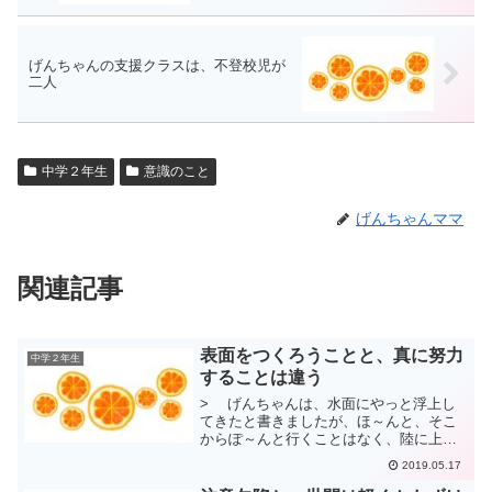
げんちゃんの支援クラスは、不登校児が
二人
中学２年生
意識のこと
げんちゃんママ
関連記事
表面をつくろうことと、真に努力
中学２年生
することは違う
> げんちゃんは、水面にやっと浮上し
てきたと書きましたが、ほ～んと、そこ
からぽ～んと行くことはなく、陸に上が
った歩みも、まさに、一歩一歩補助がい
2019.05.17
りますよ～。やれやれ。げんちゃんは、
運動会でスウェーデンリレーの選手に選