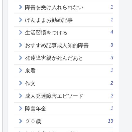
1
障害を受け入れられない
1
げんままお勧め記事
4
生活習慣をつける
3
おすすめ記事成人知的障害
3
発達障害親が死んだあと
1
泉君
2
作文
2
成人発達障害エピソード
1
障害年金
13
２０歳