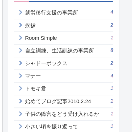
4
就労移行支援の事業所
2
挨拶
1
Room Simple
8
自立訓練、生活訓練の事業所
2
シャドーボックス
4
マナー
1
トモキ君
1
始めてブログ記事2010.2.24
1
子供の障害をどう受け入れるか
1
小さい頃を振り返って