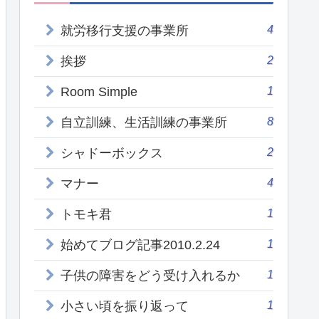
4
就労移行支援の事業所
2
挨拶
1
Room Simple
8
自立訓練、生活訓練の事業所
2
シャドーボックス
4
マナー
1
トモキ君
1
始めてブログ記事2010.2.24
1
子供の障害をどう受け入れるか
1
小さい頃を振り返って