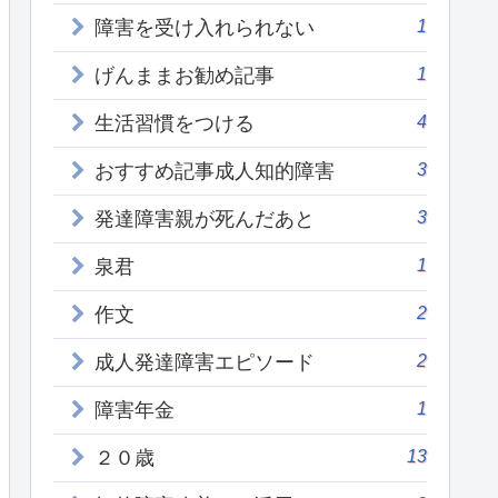
1
障害を受け入れられない
1
げんままお勧め記事
4
生活習慣をつける
3
おすすめ記事成人知的障害
3
発達障害親が死んだあと
1
泉君
2
作文
2
成人発達障害エピソード
1
障害年金
13
２０歳